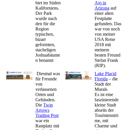
biet im Süden
Ajo in
Kaliforniens.
Arizona
auf
Der Park
einer alten
wurde nach
Festplatte
den für die
gefunden. Das
Region
war von noch
typischen,
von meiner
bizarr
USA Reise
geformten,
2018 mit
stacheligen
meinem
Joshuabäume
besten Freund
n benannt
Stefan Frank
(RIP).
Diesmal was
Lake Placid
für Freunde
Florida
– die
von
Stadt der
verlassenen
Murals
Orten und
Es ist eine
Gebäuden.
faszinierende
Die
Twin
kleine Stadt
Arrows
abseits der
Trading Post
Touristenströ
war ein
me, mit
Rastplatz mit
Charme und