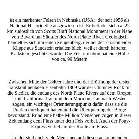
ist ein markanter Felsen in Nebraska (USA), der seit 1956 als
National Historic Site ausgewiesen ist. Er befindet sich ca. 25
km südöstlich von Scotts Bluff National Monument in der Nähe
von Bayard am Südufer des North Platte River. Geologisch
handelt es sich um einen Zeugenberg, der bei der Erosion einer
Klippe aus Sandstein erhalten blieb, weil er durch härteren
Kalkstein geschützt wurde. Die Felsformation hat eine Höhe
von ca. 99 Metern
Zwischen Mitte der 1840er Jahre und der Eröffnung der ersten
transkontinentalen Eisenbahn 1869 war der Chimney Rock für
die Siedler, die entlang des North Platte Rivers auf dem Oregon
Trail, California Trail und dem Mormon Trail nach Westen
zogen, ein wichtiger Orientierungspunkt dafür, dass sie die
Prärien durchquert hatten und die Überquerung der Berge
bevorstand. Rund eine halbe Million Menschen zogen in dieser
Zeit entlang dem Fluss unter dem Fels vorbei. Auch der Pony-
Express verlief auf der Route am Fluss.
Leider sind auch viele Menschen auf diesen anstrengenden