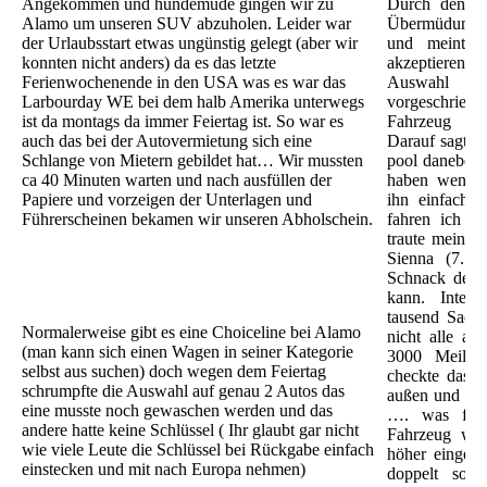
Angekommen und hundemüde gingen wir zu
Durch den l
Alamo um unseren SUV abzuholen. Leider war
Übermüdung w
der Urlaubsstart etwas ungünstig gelegt (aber wir
und meinte 
konnten nicht anders) da es das letzte
akzeptieren 
Ferienwochenende in den USA was es war das
Auswahl 
Larbourday WE bei dem halb Amerika unterwegs
vorgeschrie
ist da montags da immer Feiertag ist. So war es
Fahrzeug i
auch das bei der Autovermietung sich eine
Darauf sagte 
Schlange von Mietern gebildet hat… Wir mussten
pool daneben
ca 40 Minuten warten und nach ausfüllen der
haben wenn i
Papiere und vorzeigen der Unterlagen und
ihn einfach
Führerscheinen bekamen wir unseren Abholschein.
fahren ich s
traute meinen
Sienna (7. S
Schnack den 
kann. Inter
tausend Sache
Normalerweise gibt es eine Choiceline bei Alamo
nicht alle au
(man kann sich einen Wagen in seiner Kategorie
3000 Meilen
selbst aus suchen) doch wegen dem Feiertag
checkte das 
schrumpfte die Auswahl auf genau 2 Autos das
außen und pac
eine musste noch gewaschen werden und das
…. was für 
andere hatte keine Schlüssel ( Ihr glaubt gar nicht
Fahrzeug war
wie viele Leute die Schlüssel bei Rückgabe einfach
höher eingest
einstecken und mit nach Europa nehmen)
doppelt sovi