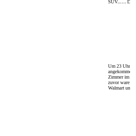
SUV..…. DEA
Um 23 Uhr sin
angekommen un
Zimmer im 9. 
zuvor waren wi
Walmart um ei