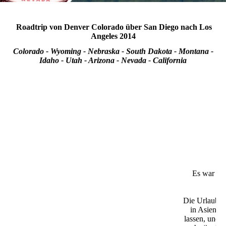
Roadtrip von Denver Colorado über San Diego nach Los
Angeles 2014
Colorado - Wyoming - Nebraska - South Dakota - Montana -
Idaho - Utah - Arizona - Nevada - California
Es war mal
A
Die Urlaube 
in Asien h
lassen, und i