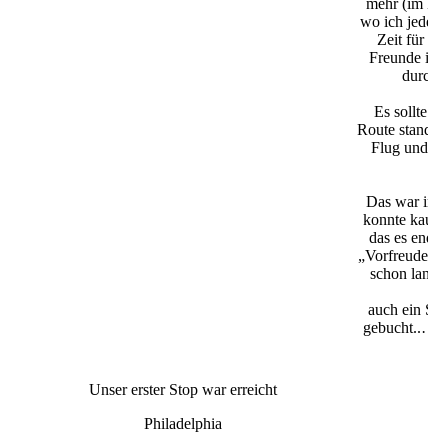
mehr (im Mo
wo ich jeden 
Zeit für wa
Freunde in 
durch d
Es sollte e
Route stand sc
Flug und ei
Das war im A
konnte kaum 
das es endli
„Vorfreude“ au
schon lange 
gu
auch ein SU
gebucht..… E
Unser erster Stop war erreicht
Philadelphia