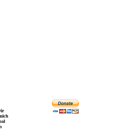
Dir
 mich
pal
n